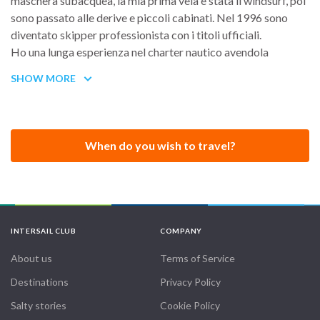
maschera subacquea, la mia prima vela è stata il windsurf, poi
sono passato alle derive e piccoli cabinati. Nel 1996 sono
diventato skipper professionista con i titoli ufficiali.
Ho una lunga esperienza nel charter nautico avendola
maturata lavorando con molte società del settore ed in
SHOW MORE
proprio, inoltre ho avuto modo di navigare in tutto il
mediterraneo (con trasferimenti, charter e per diletto) e
nell'atlantico dall'Inghilterra e dalla Francia fino all'Italia, e le
traversate oceaniche classiche (9) fino ai Caraibi e Brasile,
When do you wish to travel?
andata e ritorno.
Sono un profondo conoscitore di tutta la Sardegna e sud
Corsica, oltre ad una ottima conoscenza delle Piccole Antille
- Caraibi e tutto il mediterraneo.
Attualmente faccio parte della Compagnia degli Skippers
INTERSAIL CLUB
COMPANY
Oceanici.
About us
Terms of Service
Destinations
Privacy Policy
Salty stories
Cookie Policy