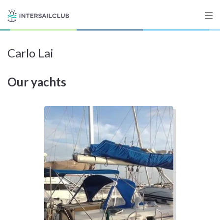
Carlo Lai
Destinations
Our yachts
Salty stories
List your Yacht
Sign up