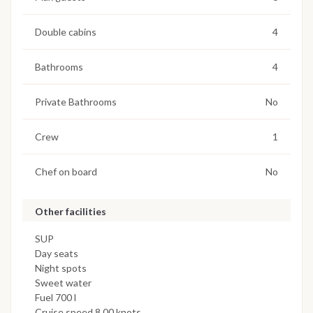
Double cabins
4
Bathrooms
4
Private Bathrooms
No
Crew
1
Chef on board
No
Other facilities
SUP
Day seats
Night spots
Sweet water
Fuel 700 l
Cruise speed 8.00 knots