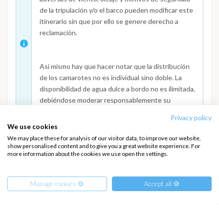
de la tripulación y/o el barco pueden modificar este
itinerario sin que por ello se genere derecho a
reclamación.
Así mismo hay que hacer notar que la distribución
de los camarotes no es individual sino doble. La
disponibilidad de agua dulce a bordo no es ilimitada,
debiéndose moderar responsablemente su
consumo.
Privacy policy
We use cookies
Las plazas irán ocupándose por riguroso orden de
We may place these for analysis of our visitor data, to improve our website,
reservas. Se entiende formalizada la reserva una
show personalised content and to give you a great website experience. For
more information about the cookies we use open the settings.
vez que se ha hecho el ingreso de la reserva
correspondiente.
Manage cookies ⚙️
Accept all 🍪