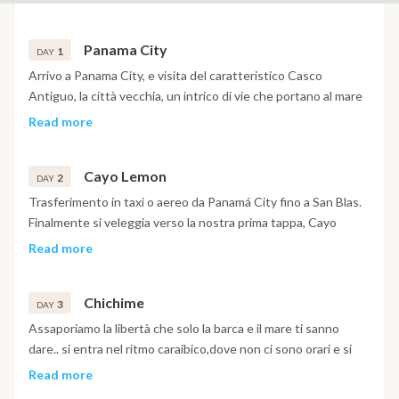
Panama City
1
DAY
Arrivo a Panama City, e visita del caratteristico Casco
Antiguo, la città vecchia, un intrico di vie che portano al mare
su cui si affacciano case color pastello, caratteristiche
Read more
bancarelle di frutta tropicale e spezie dagli intensi
profumi,.Cena coloniale in ristorante tipico.
Cayo Lemon
2
DAY
Trasferimento in taxi o aereo da Panamá City fino a San Blas.
Finalmente si veleggia verso la nostra prima tappa, Cayo
Lemon, la prima delle perle di San Blas, che ci spalanca le porte
Read more
di questo paradiso di isole sotto il sole tropicale dove l’acqua
è sempre cristallina, i reef coloratissimi e ricchi di vita e la
Chichime
vegetazione lussureggiante.
3
DAY
Assaporiamo la libertà che solo la barca e il mare ti sanno
dare.. si entra nel ritmo caraibico,dove non ci sono orari e si
vive in libertà, facendo solo quello che ci piace . Grazie a Jonny
Read more
ci possiamo spostare facilmente x fare snorkeling nei posti